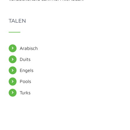
TALEN
Arabisch
Duits
Engels
Pools
Turks