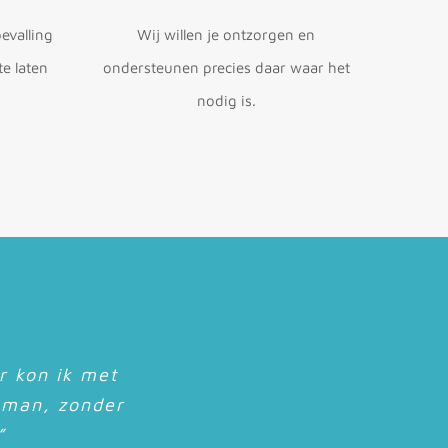
evalling
Wij willen je ontzorgen en
te laten
ondersteunen precies daar waar het
nodig is.
in mijn buik.
or kon ik met
kon zijn, ik
heeft mij er
nderwerpen
 te kunnen
wen in mezelf
el bijzonder”
 man, zonder
wensen”
agen”
ren”
W”
”