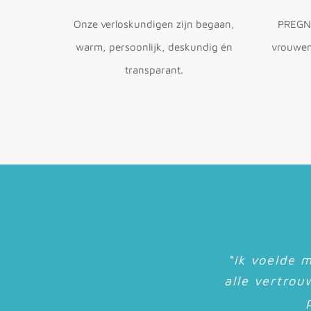
Onze verloskundigen zijn begaan,
PREGNA
warm, persoonlijk, deskundig én
vrouwen 
transparant.
“De tijd die
“Ik voelde m
“Wat was ik
“Jouw altij
“Jullie e
“Het was 
doorheen ges
Het was alle
alle vertrou
had me
uitw
bes
k