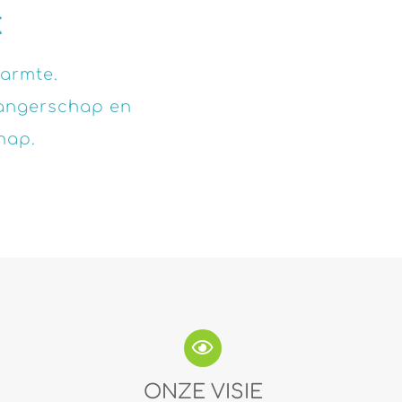
k
warmte.
wangerschap en
hap.
ONZE VISIE