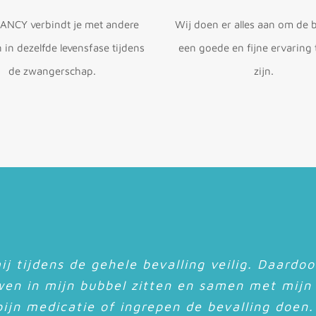
NCY verbindt je met andere
Wij doen er alles aan om de b
in dezelfde levensfase tijdens
een goede en fijne ervaring 
de zwangerschap.
zijn.
 je nam om te kijken hoe ons meisje het deed 
ij tijdens de gehele bevalling veilig. Daardo
 blij dat jij bij de geboorte van onze dochter 
d luisterend oor tijdens mijn zwangerschap, 
nthousiasme en de werkvormen waarmee de o
erg fijn om met de andere dames ervaringen
leept en ervoor gezorgd dat ik met vertrou
maal voor de derde keer, maar nog steeds he
wen in mijn bubbel zitten en samen met mijn
 geen betere steun en begeleiding kunnen 
isselen en af en toe even lekker te kunnen kl
proken werden heb ik als als erg nuttig erva
on bevallen. Ik voel me nu een POWERVROU
pijn medicatie of ingrepen de bevalling doen.