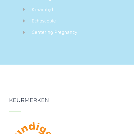
Kraamtijd
Echoscopie
Centering Pregnancy
KEURMERKEN