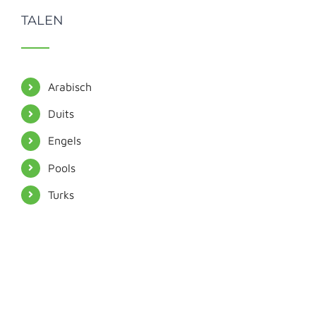
TALEN
Arabisch
Duits
Engels
Pools
Turks