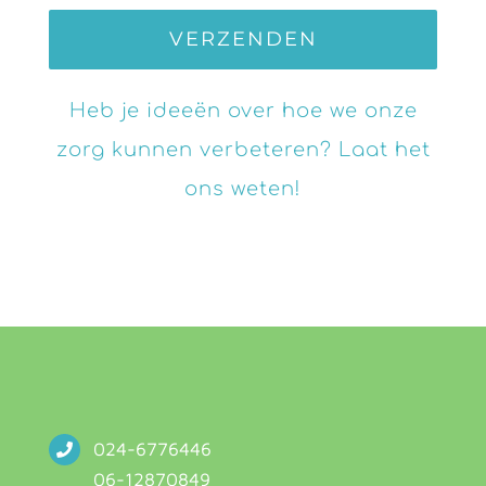
Heb je ideeën over hoe we onze
zorg kunnen verbeteren? Laat het
ons weten!
024-6776446
06-12870849