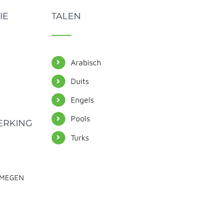
IE
TALEN
Arabisch
Duits
Engels
Pools
ERKING
Turks
JMEGEN