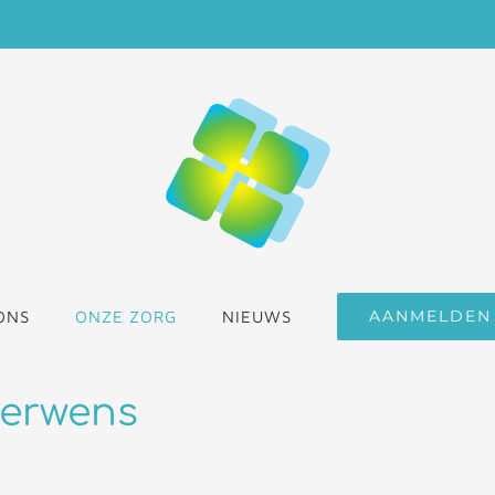
AANMELDEN
ONS
ONZE ZORG
NIEUWS
derwens