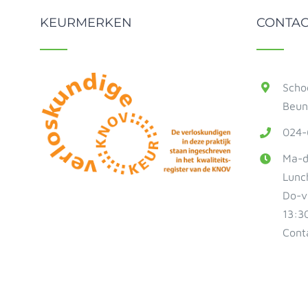
KEURMERKEN
CONTAC
Scho
Beun
024-
Ma-d
Lunc
Do-vr
13:3
Cont