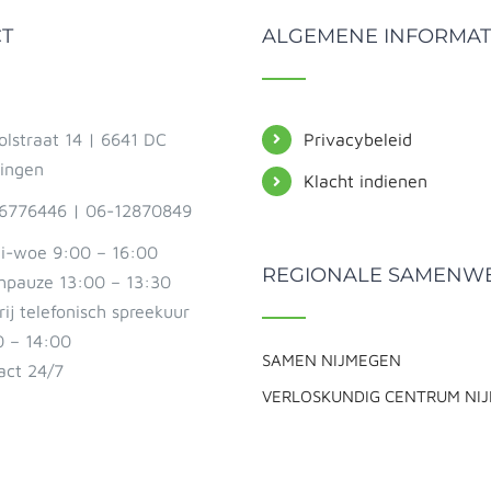
T
ALGEMENE INFORMAT
olstraat 14 | 6641 DC
Privacybeleid
ingen
Klacht indienen
6776446 | 06-12870849
i-woe 9:00 – 16:00
REGIONALE SAMENW
hpauze 13:00 – 13:30
ij telefonisch spreekuur
0 – 14:00
SAMEN NIJMEGEN
act 24/7
VERLOSKUNDIG CENTRUM NI